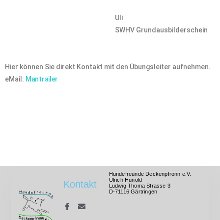
Uli
SWHV Grundausbilderschein
Hier können Sie direkt Kontakt mit den Übungsleiter aufnehmen.
e
Mail:
Mantrailer
Hundefreunde Deckenpfronn e.V.
Ulrich Hunold
Kontakt
Ludwig Thoma Strasse 3
D-71116 Gärtringen