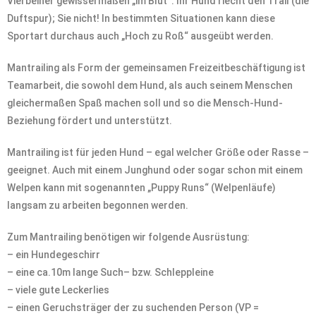
Vierbeiner gewissermaßen „im Blut“. Ihr Hund riecht den Trail (die
Duftspur); Sie nicht! In bestimmten Situationen kann diese
Sportart durchaus auch „Hoch zu Roß“ ausgeübt werden.
Mantrailing als Form der gemeinsamen Freizeitbeschäftigung ist
Teamarbeit, die sowohl dem Hund, als auch seinem Menschen
gleichermaßen Spaß machen soll und so die Mensch-Hund-
Beziehung fördert und unterstützt.
Mantrailing ist für jeden Hund – egal welcher Größe oder Rasse –
geeignet. Auch mit einem Junghund oder sogar schon mit einem
Welpen kann mit sogenannten „Puppy Runs“ (Welpenläufe)
langsam zu arbeiten begonnen werden.
Zum Mantrailing benötigen wir folgende Ausrüstung:
– ein Hundegeschirr
– eine ca.10m lange Such– bzw. Schleppleine
– viele gute Leckerlies
– einen Geruchsträger der zu suchenden Person (VP =