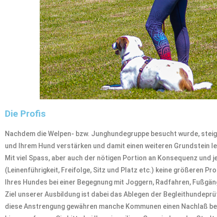
Die Profis
Nachdem die Welpen- bzw. Junghundegruppe besucht wurde, steigen 
und Ihrem Hund verstärken und damit einen weiteren Grundstein l
Mit viel Spass, aber auch der nötigen Portion an Konsequenz un
(Leinenführigkeit, Freifolge, Sitz und Platz etc.) keine größeren 
Ihres Hundes bei einer Begegnung mit Joggern, Radfahren, Fußgän
Ziel unserer Ausbildung ist dabei das Ablegen der Begleithundepr
diese Anstrengung gewähren manche Kommunen einen Nachlaß bei 