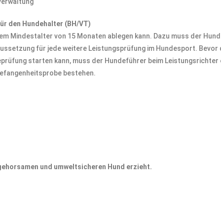
tverwaltung
ür den Hundehalter (BH/VT)
einem Mindestalter von 15 Monaten ablegen kann. Dazu muss der Hund
raussetzung für jede weitere Leistungsprüfung im Hundesport. Bevo
prüfung starten kann, muss der Hundeführer beim Leistungsrichter 
befangenheitsprobe bestehen.
 gehorsamen und umweltsicheren Hund erzieht.