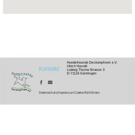
Hundefreunde Deckenpfronn e.V.
Ulrich Hunold
Kontakt
Ludwig Thoma Strasse 3
D-71116 Gärtringen
Datenschutz
Impressum
Cookie-Richtlinien
Mitglied im